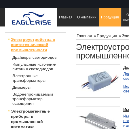
О
Главная
О компании
Продукция
пр
Главная
»
Продукция
»
Эле
Электроустройства в
светотехнической
Электроустро
промышленности
промышленн
Драйверы светодиодов
Импульсные источники
Др
питания светодиодов
Др
Электронные
св
трансформаторы
Вл
Диммеры
св
Водонепроницаемый
трансформатор
освещения
Им
Электромагнитные
Им
приборы в
по
промышленной
на
автоматике