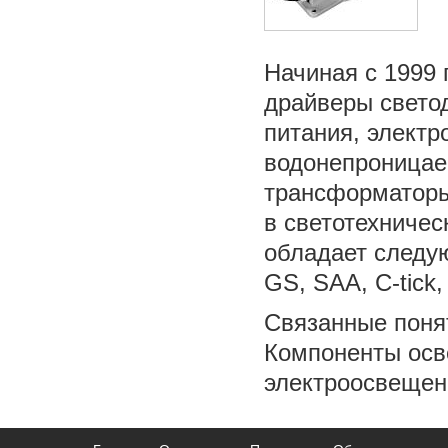
Начиная с 1999 
драйверы свето
питания, элект
водонепроницае
трансформаторы
в светотехниче
обладает следу
GS, SAA, C-tick,
Связанные поня
Компоненты осве
электроосвещен