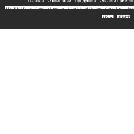
Главная
О компании
Продукция
Области примен