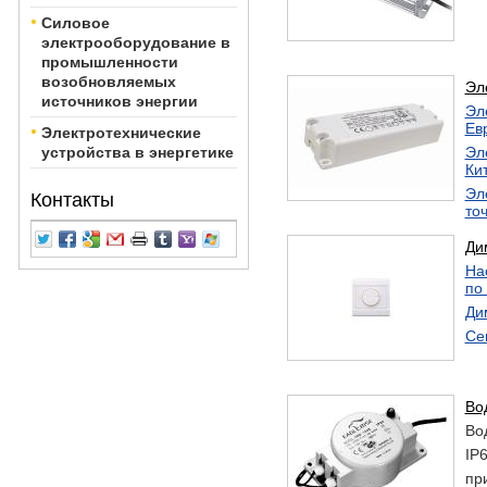
Силовое
электрооборудование в
промышленности
возобновляемых
Эл
источников энергии
Эл
Ев
Электротехнические
устройства в энергетике
Эл
Ки
Эл
Контакты
то
MR
Ди
На
по
Ди
Се
Во
Во
IP
пр