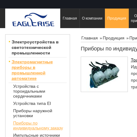
О
Главная
О компании
Продукция
пр
Главная
»
Продукция
»
При
Электроустройства в
светотехнической
Приборы по индивиду
промышленности
Тр
Электромагнитные
Ид
приборы в
промышленной
пр
автоматике
пр
Устройства с
тр
тороидальными
сердечниками
Устройства типа EI
Приборы наружной
установки
Приборы по
индивидуальному заказу
Импульсные источники